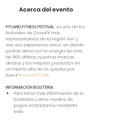
Acerca del evento
FITLAND FITNESS FESTIVAL
  es uno de los 
festivales de CrossFit más 
representativos de la región. Ven y 
vive una experiencia única  en donde 
podrás vibrar con la energía de más 
de 800 atletas, nuestras marcas 
aliadas y los mejores productos en 
un mismo sitio. No te quedes por 
fuera! 
#sueñaFITLAND
INFORMACIÓN BOLETERIA:
Para tener más información de la 
boleteria u otros medios de 
pagos contáctanos mediante 
este 
link
 o envíanos un correo a 
 info@fitlandfestival.com 