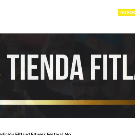
PATRO
dición Fitland Fitness Festival. No