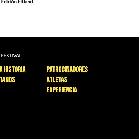
 Edición Fitland
 FESTIVAL
a HISTORIA
patrocinadores
TANOS
ATLETAS
experiencia