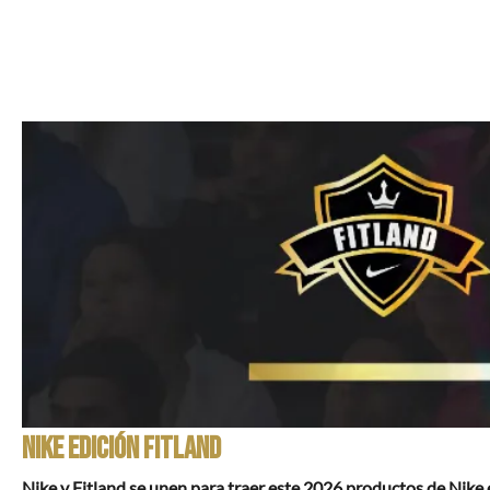
Nike Edición Fitland
Nike y Fitland se unen para traer este 2026 productos de Nike e