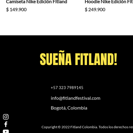
Camiseta Nike Edición Fitland
Hoodie Nike Edición Fi
Precio
Precio
$ 149.900
$ 249.900
SUEÑA FITLAND!
+57 323 7989145
info@fitlandfestival.com
Bogotá, Colombia
Copyright © 2022 Fitland Colombia. Todos los derechos re